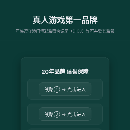
真人游戏第一品牌
严格遵守澳门博彩监察协调局（DICJ）许可并受其监管
20年品牌 信誉保障
线路① → 点击进入
线路② → 点击进入