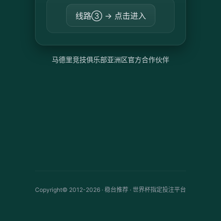
线路③ → 点击进入
马德里竞技俱乐部亚洲区官方合作伙伴
Copyright© 2012-2026 · 稳台推荐 · 世界杯指定投注平台